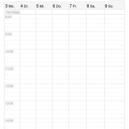
3
4
5
6
7
8
9
Mo.
Di.
Mi.
Do.
Fr.
Sa.
So.
Ganztägig
8:00
9:00
10:00
11:00
12:00
13:00
14:00