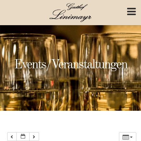
Skip to content
0:00
1:00
2:00
Events/Veranstaltungen
3:00
4:00
5:00
6:00
7:00