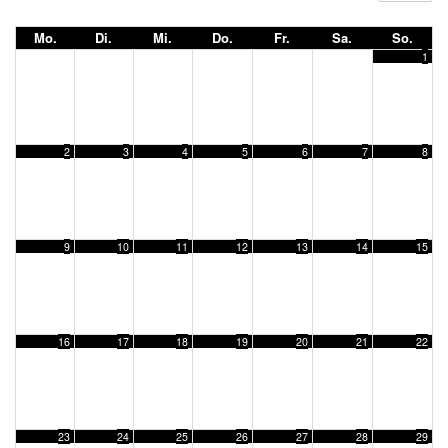
Mo.
Di.
Mi.
Do.
Fr.
Sa.
So.
1
2
3
4
5
6
7
8
9
10
11
12
13
14
15
16
17
18
19
20
21
22
23
24
25
26
27
28
29