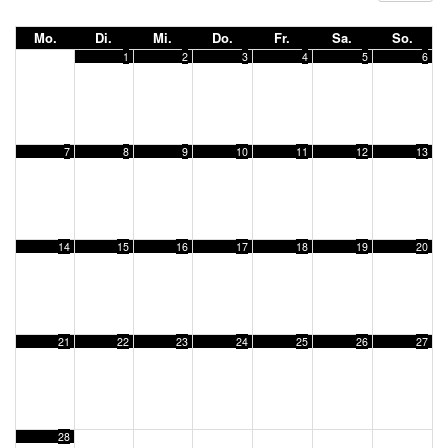
Mo.
Di.
Mi.
Do.
Fr.
Sa.
So.
1
2
3
4
5
6
7
8
9
10
11
12
13
14
15
16
17
18
19
20
21
22
23
24
25
26
27
28