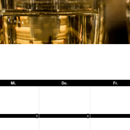
Mi.
Do.
Fr.
5
6