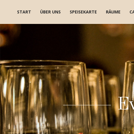
Skip to content
START
ÜBER UNS
SPEISEKARTE
RÄUME
C
Ev