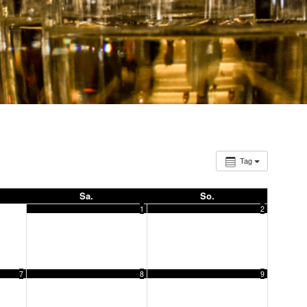
Tag
Sa.
So.
1
2
7
8
9